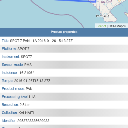
Leaflet
| OSM Mapnik
Product properties
SPOT 7 PAN L1A 2016-01-26 15:13:27Z
Title:
SPOT 7
Platform:
SPOT7
Instrument:
PMS
Sensor mode:
-16.2106 °
Incidence:
2016-01-26T15:13:27Z
Temps:
PAN
Product mode:
L1A
Processing level:
2.54 m
Resolution:
KALHAITI
Collection:
2953728335629933
Identifier: