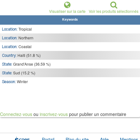
Visualiser sur la carte
Voir les produits sélectionnés
Keywords
Tropical
Location:
Northern
Location:
Coastal
Location:
Haiti (51.8 %)
Country:
Grand'Anse (36.59 %)
State:
Sud (15.2 %)
State:
Winter
Season:
Connectez-vous
ou
inscrivez-vous
pour publier un commentaire
Portail
Plan du site
Aide
Mentions