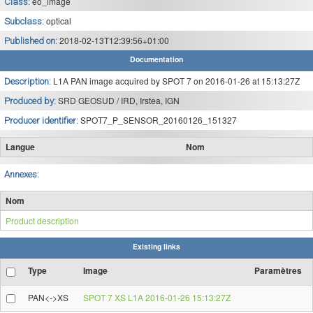
eo_image
Class:
optical
Subclass:
2018-02-13T12:39:56+01:00
Published on:
Documentation
L1A PAN image acquired by SPOT 7 on 2016-01-26 at 15:13:27Z
Description:
SRD GEOSUD / IRD, Irstea, IGN
Produced by:
SPOT7_P_SENSOR_20160126_151327
Producer identifier:
Langue
Nom
Annexes:
Nom
Product description
Existing links
Type
Image
Paramètres
PAN<->XS
SPOT 7 XS L1A 2016-01-26 15:13:27Z