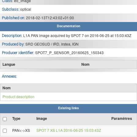
eo_image
Class:
optical
Subclass:
2018-02-13T12:43:02+01:00
Published on:
Documentation
L1A PAN image acquired by SPOT 7 on 2016-06-25 at 15:03:43Z
Description:
SRD GEOSUD / IRD, Irstea, IGN
Produced by:
SPOT7_P_SENSOR_20160625_150343
Producer identifier:
Langue
Nom
Annexes:
Nom
Product description
Existing links
Type
Image
Paramètres
PAN<->XS
SPOT 7 XS L1A 2016-06-25 15:03:43Z