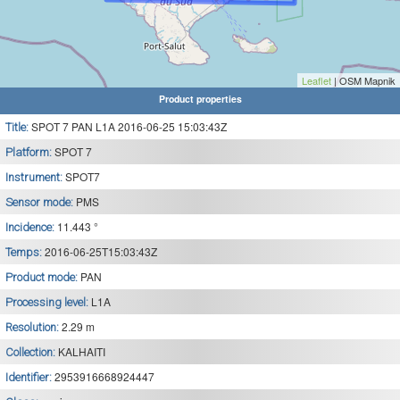
Leaflet
| OSM Mapnik
Product properties
SPOT 7 PAN L1A 2016-06-25 15:03:43Z
Title:
SPOT 7
Platform:
SPOT7
Instrument:
PMS
Sensor mode:
11.443 °
Incidence:
2016-06-25T15:03:43Z
Temps:
PAN
Product mode:
L1A
Processing level:
2.29 m
Resolution:
KALHAITI
Collection:
2953916668924447
Identifier: