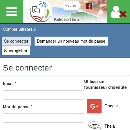
Aller
au
Formulair
Kalideos Haïti
contenu
principal
Compte utilisateur
Se connecter
(onglet actif)
Demander un nouveau mot de passe
Vous
S'enregistrer
êtes
Se connecter
ici
Utiliser un
Email
*
fournisseur d'identité
Google
Mot de passe
*
Theia