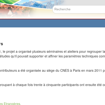
Aller
au
contenu
Formulai
principal
rs
 le projet a organisé plusieurs séminaires et ateliers pour regrouper 
 études qu'il pouvait supporter et affiner les paramètres techniques c
ontributeurs a été organisée au siège du CNES à Paris en mars 2011 po
roupant à chaque fois trente à cinquante participants
ont ensuite été o
es Etrangères.