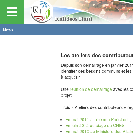
Kalideos Haïti
News
Vous
Les ateliers des contributeu
êtes
Depuis son démarrage en janvier 2011,
identifier des besoins communs et les
à acquérir.
ici
Une
réunion de démarrage
avec les c
projet.
Trois « Ateliers des contributeurs »
reg
En mai 2011 à Télécom ParisTech
,
En juin 2012 au siège du CNES,
En mai 2013 au Ministère des Affair