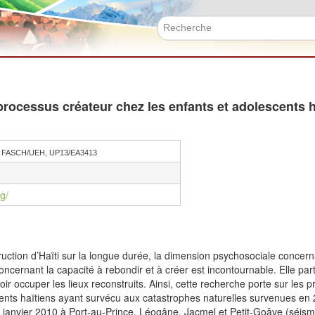
Skip
to
main
Search f
content
rocessus créateur chez les enfants et adolescents h
 FASCH/UEH, UP13/EA3413
g/
ruction d’Haïti sur la longue durée, la dimension psychosociale concerna
ncernant la capacité à rebondir et à créer est incontournable. Elle part
r occuper les lieux reconstruits. Ainsi, cette recherche porte sur les p
cents haïtiens ayant survécu aux catastrophes naturelles survenues e
janvier 2010 à Port-au-Prince, Léogâne, Jacmel et Petit-Goâve (séism