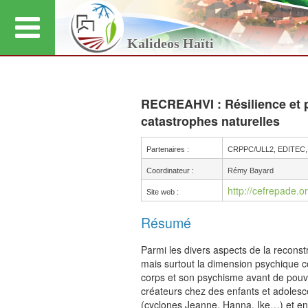
Kalideos Haïti
RECREAHVI : Résilience et p
catastrophes naturelles
Partenaires :
CRPPC/ULL2, EDITEC,
Coordinateur :
Rémy Bayard
http://cefrepade.or
Site web :
Résumé
Parmi les divers aspects de la reconst
mais surtout la dimension psychique co
corps et son psychisme avant de pouvoi
créateurs chez des enfants et adoles
(cyclones Jeanne, Hanna, Ike…) et en 