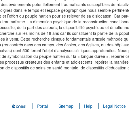
 des événements potentiellement traumatisants susceptibles de réactiv
oignés dans le temps et l’espace géographique nous semble pertinente
t l’effort du peuple haïtien pour se relever de sa dislocation. Car par-
 du traumatisme. La dimension psychique de la reconstruction condition
nécessite, de la part des acteurs, la disponibilité psychique et émotion
echerche sur les moins de 18 ans car ils constituent la partie de la popu
 à venir. Cette recherche clinique fondamentale articule méthode quant
ts (rencontrés dans des camps, des écoles, des églises, ou des hôpitau
ves) dont 500 feront l’objet d’analyses cliniques approfondies. Nous p
 de symbolisation du peuple haïtien sur la « longue durée », repérer ce q
 les processus créateurs des enfants et adolescents, repérer la manière d
n de dispositifs de soins en santé mentale, de dispositifs d’éducation et
Portal
Sitemap
Help
Legal Notice